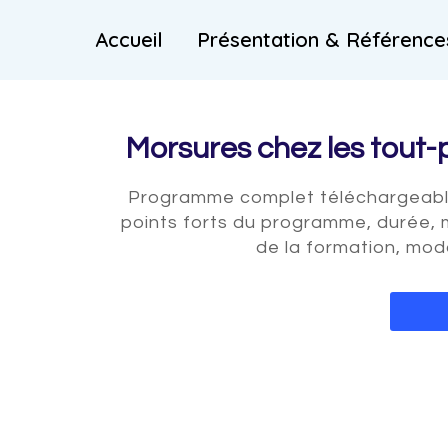
Skip
Accueil
Présentation & Référenc
to
content
Morsures chez les tout-p
Programme complet téléchargeable a
points forts du programme, durée, 
de la formation, moda